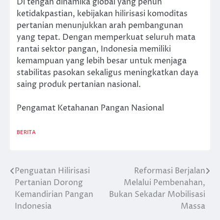
Di tengah dinamika global yang penuh
ketidakpastian, kebijakan hilirisasi komoditas
pertanian menunjukkan arah pembangunan
yang tepat. Dengan memperkuat seluruh mata
rantai sektor pangan, Indonesia memiliki
kemampuan yang lebih besar untuk menjaga
stabilitas pasokan sekaligus meningkatkan daya
saing produk pertanian nasional.
Pengamat Ketahanan Pangan Nasional
BERITA
Penguatan Hilirisasi
Reformasi Berjalan
Post
Pertanian Dorong
Melalui Pembenahan,
navigation
Kemandirian Pangan
Bukan Sekadar Mobilisasi
Indonesia
Massa