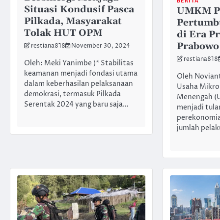
BERITA
Situasi Kondusif Pasca
UMKM Pi
Pilkada, Masyarakat
Pertumb
Tolak HUT OPM
di Era P
Prabowo
restiana818
November 30, 2024
restiana818
Oleh: Meki Yanimbe )* Stabilitas
keamanan menjadi fondasi utama
Oleh Noviant
dalam keberhasilan pelaksanaan
Usaha Mikro,
demokrasi, termasuk Pilkada
Menengah (
Serentak 2024 yang baru saja…
menjadi tul
perekonomia
jumlah pela