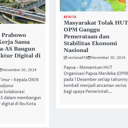
BERITA
Masyarakat Tolak HUT
OPM Ganggu
n Prabowo
Pemerataan dan
Kerja Sama
Stabilitas Ekonomi
ia-AS Bangun
Nasional
ktur Digital di
restiana818
November 30, 2024
Papua – Momentum HUT
November 30, 2024
Organisasi Papua Merdeka (OPM
pada 1 Desember setiap tahunny
Timur – Kepala OIKN
kembali menjadi ancaman serius
muljono
bagi upaya Pemerintah…
i kolaborasi
 AS dalam membangun
 digital di Ibu Kota