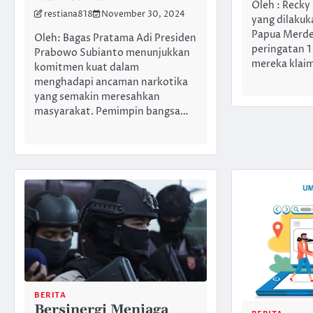
Oleh : Recky
restiana818
November 30, 2024
yang dilakuk
Papua Merde
Oleh: Bagas Pratama Adi Presiden
peringatan 
Prabowo Subianto menunjukkan
mereka klai
komitmen kuat dalam
menghadapi ancaman narkotika
yang semakin meresahkan
masyarakat. Pemimpin bangsa…
BERITA
Bersinergi Menjaga