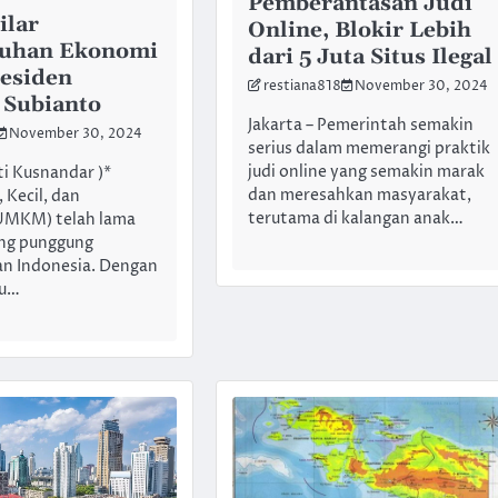
Pemberantasan Judi
lar
Online, Blokir Lebih
uhan Ekonomi
dari 5 Juta Situs Ilegal
residen
restiana818
November 30, 2024
 Subianto
Jakarta – Pemerintah semakin
November 30, 2024
serius dalam memerangi praktik
judi online yang semakin marak
i Kusnandar )*
dan meresahkan masyarakat,
 Kecil, dan
terutama di kalangan anak…
UMKM) telah lama
ang punggung
n Indonesia. Dengan
ku…