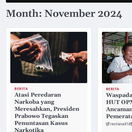
Month:
November 2024
BERITA
BERITA
Atasi Peredaran
Waspada
Narkoba yang
HUT OPM
Meresahkan, Presiden
Ancaman
Prabowo Tegaskan
Pemerat
Penuntasan Kasus
restiana818
Narkotika