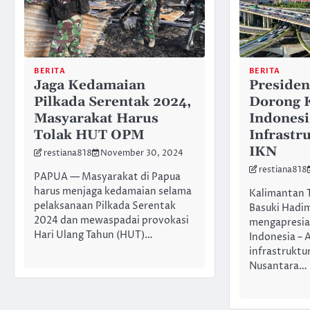
BERITA
BERITA
Jaga Kedamaian
Preside
Pilkada Serentak 2024,
Dorong 
Masyarakat Harus
Indones
Tolak HUT OPM
Infrastru
IKN
restiana818
November 30, 2024
restiana818
PAPUA — Masyarakat di Papua
harus menjaga kedamaian selama
Kalimantan 
pelaksanaan Pilkada Serentak
Basuki Hadi
2024 dan mewaspadai provokasi
mengapresias
Hari Ulang Tahun (HUT)…
Indonesia –
infrastruktur
Nusantara…