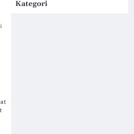
Kategori
i
yat
t