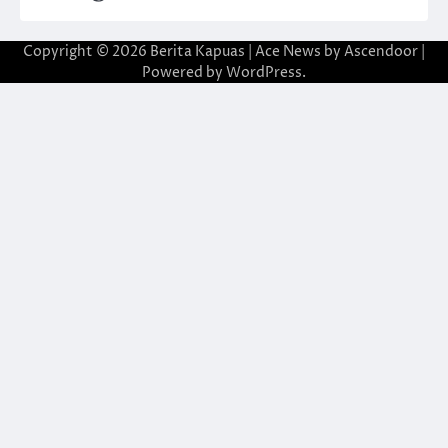
Copyright © 2026
Berita Kapuas
| Ace News by
Ascendoor
|
Powered by
WordPress
.