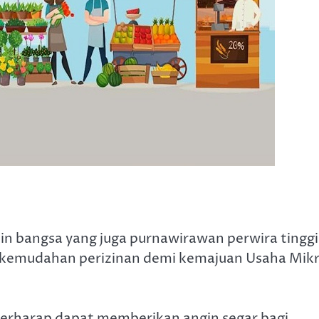
n bangsa yang juga purnawirawan perwira tinggi
g kemudahan perizinan demi kemajuan Usaha Mikr
n berharap dapat memberikan angin segar bagi