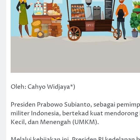
Oleh: Cahyo Widjaya*)
Presiden Prabowo Subianto, sebagai pemimpi
militer Indonesia, bertekad kuat mendoron
Kecil, dan Menengah (UMKM).
Melalui kebijakan ini, Presiden RI kedelapa