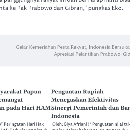
 panggungnya rakyat ini dan berharap nanti bis
inta ke Pak Prabowo dan Gibran,” pungkas Eko.
Gelar Kemeriahan Pesta Rakyat, Indonesia Bersuka
Apresiasi Pelantikan Prabowo-Gi
yarakat Papua
Penguatan Rupiah
emangat
Menegaskan Efektivitas
n pada Hari HAM
Sinergi Pemerintah dan Ba
Indonesia
)* Peringatan Hari Hak
Oleh: Biya Afriani )* Penguatan nilai tu