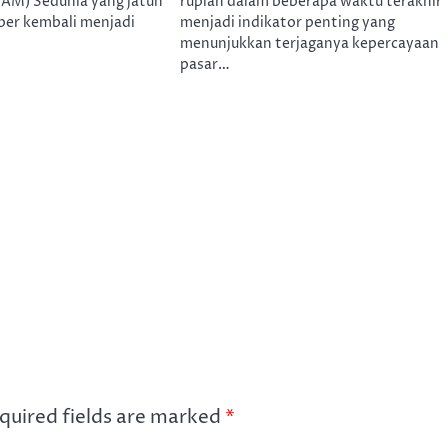
HAM) Sedunia yang jatuh
rupiah dalam beberapa waktu terakhir
ber kembali menjadi
menjadi indikator penting yang
menunjukkan terjaganya kepercayaan
pasar…
quired fields are marked
*