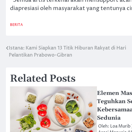
“Semua artis terkenal akan mensupport acara
diapresiasi oleh masyarakat yang tentunya c
BERITA
Istana: Kami Siapkan 13 Titik Hiburan Rakyat di Hari
Post
Pelantikan Prabowo-Gibran
navigation
Related Posts
Elemen Mas
Teguhkan S
Kebersamaa
Sedunia
Oleh: Loa Murib 