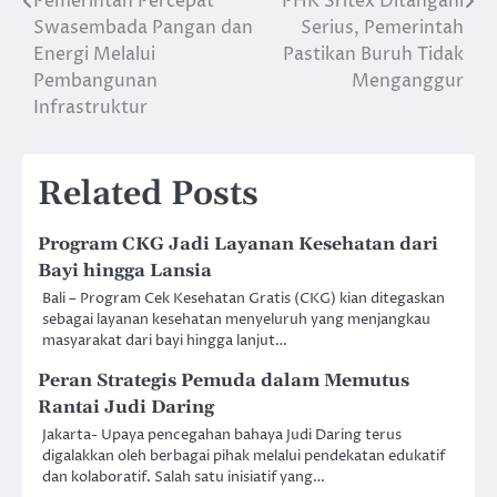
Pemerintah Percepat
PHK Sritex Ditangani
Post
Swasembada Pangan dan
Serius, Pemerintah
navigation
Energi Melalui
Pastikan Buruh Tidak
Pembangunan
Menganggur
Infrastruktur
Related Posts
Program CKG Jadi Layanan Kesehatan dari
Bayi hingga Lansia
Bali – Program Cek Kesehatan Gratis (CKG) kian ditegaskan
sebagai layanan kesehatan menyeluruh yang menjangkau
masyarakat dari bayi hingga lanjut…
Peran Strategis Pemuda dalam Memutus
Rantai Judi Daring
Jakarta- Upaya pencegahan bahaya Judi Daring terus
digalakkan oleh berbagai pihak melalui pendekatan edukatif
dan kolaboratif. Salah satu inisiatif yang…