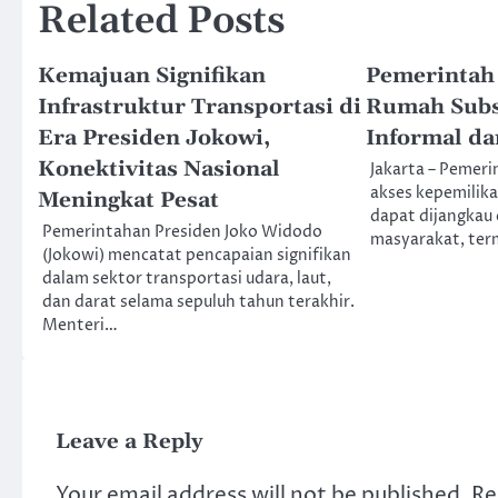
Related Posts
Kemajuan Signifikan
Pemerintah 
Infrastruktur Transportasi di
Rumah Subsi
Era Presiden Jokowi,
Informal da
Konektivitas Nasional
Jakarta – Pemer
akses kepemilika
Meningkat Pesat
dapat dijangkau 
Pemerintahan Presiden Joko Widodo
masyarakat, ter
(Jokowi) mencatat pencapaian signifikan
dalam sektor transportasi udara, laut,
dan darat selama sepuluh tahun terakhir.
Menteri…
Leave a Reply
Your email address will not be published.
Re