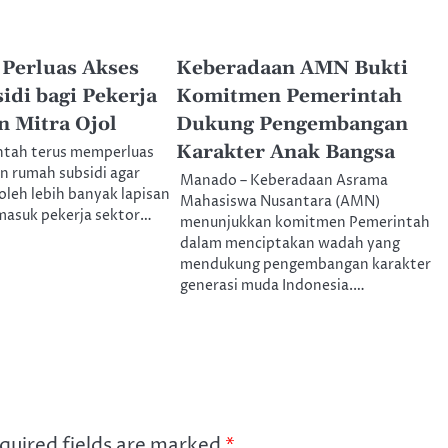
Perluas Akses
Keberadaan AMN Bukti
di bagi Pekerja
Komitmen Pemerintah
n Mitra Ojol
Dukung Pengembangan
Karakter Anak Bangsa
intah terus memperluas
n rumah subsidi agar
Manado – Keberadaan Asrama
oleh lebih banyak lapisan
Mahasiswa Nusantara (AMN)
masuk pekerja sektor…
menunjukkan komitmen Pemerintah
dalam menciptakan wadah yang
mendukung pengembangan karakter
generasi muda Indonesia.…
quired fields are marked
*