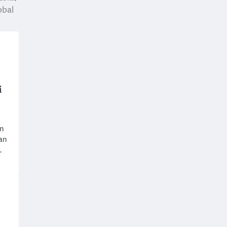
obal
i
n
kan
…