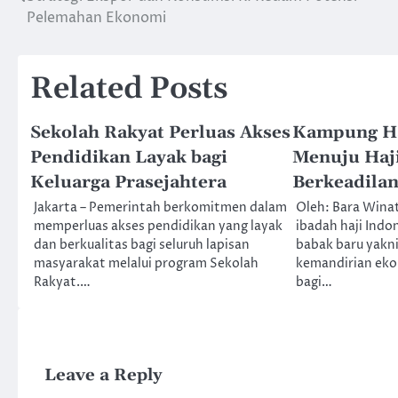
Post
Pelemahan Ekonomi
navigation
Related Posts
Sekolah Rakyat Perluas Akses
Kampung Ha
Pendidikan Layak bagi
Menuju Haji
Keluarga Prasejahtera
Berkeadila
Jakarta – Pemerintah berkomitmen dalam
Oleh: Bara Wina
memperluas akses pendidikan yang layak
ibadah haji Ind
dan berkualitas bagi seluruh lapisan
babak baru yakn
masyarakat melalui program Sekolah
kemandirian eko
Rakyat.…
bagi…
Leave a Reply