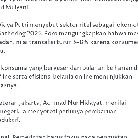
ri Mulyani.
dya Putri menyebut sektor ritel sebagai lokomot
athering 2025, Roro mengungkapkan bahwa mes
an, nilai transaksi turun 5–8% karena konsume
u.
a konsumsi yang bergeser dari bulanan ke harian 
ine serta efisiensi belanja online menunjukkan
lasnya.
eteran Jakarta, Achmad Nur Hidayat, menilai
m negeri. Ia menyoroti perlunya pembaruan
oduktif.
ional. Pemerintah harus fokus pada penguatan