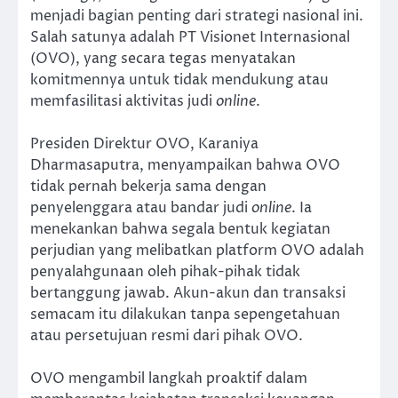
menjadi bagian penting dari strategi nasional ini.
Salah satunya adalah PT Visionet Internasional
(OVO), yang secara tegas menyatakan
komitmennya untuk tidak mendukung atau
memfasilitasi aktivitas judi
online
.
Presiden Direktur OVO, Karaniya
Dharmasaputra, menyampaikan bahwa OVO
tidak pernah bekerja sama dengan
penyelenggara atau bandar judi
online
. Ia
menekankan bahwa segala bentuk kegiatan
perjudian yang melibatkan platform OVO adalah
penyalahgunaan oleh pihak-pihak tidak
bertanggung jawab. Akun-akun dan transaksi
semacam itu dilakukan tanpa sepengetahuan
atau persetujuan resmi dari pihak OVO.
OVO mengambil langkah proaktif dalam