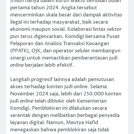
triliun hanya dalam kurun waktu sembilan bulan
pertama tahun 2024. Angka tersebut
mencerminkan skala besar dari dampak aktivitas
ilegal ini terhadap masyarakat, baik secara
ekonomi maupun sosial. Kolaborasi lintas sektor
pun terus digencarkan. Komdigi bersama Pusat
Pelaporan dan Analisis Transaksi Keuangan
(PPATK), OJK, dan operator seluler membangun
sinergi untuk memastikan pemberantasan judi
online
berjalan lebih efektif.
Langkah progresif lainnya adalah pemutusan
akses terhadap konten judi
online
. Selama
November 2024 saja, lebih dari 250.000 konten
judi
online
telah diblokir oleh Kementerian
Komdigi. Pemblokiran ini dilakukan secara
serentak dengan melibatkan berbagai penyedia
layanan digital. Namun, Meutya Hafid
menegaskan bahwa pemblokiran saja tidak