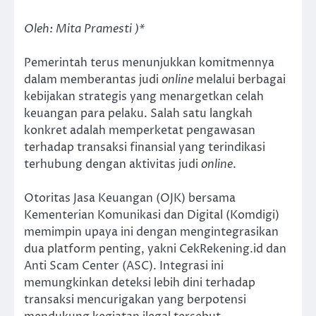
Oleh: Mita Pramesti )*
Pemerintah terus menunjukkan komitmennya
dalam memberantas judi
online
melalui berbagai
kebijakan strategis yang menargetkan celah
keuangan para pelaku. Salah satu langkah
konkret adalah memperketat pengawasan
terhadap transaksi finansial yang terindikasi
terhubung dengan aktivitas judi
online
.
Otoritas Jasa Keuangan (OJK) bersama
Kementerian Komunikasi dan Digital (Komdigi)
memimpin upaya ini dengan mengintegrasikan
dua platform penting, yakni CekRekening.id dan
Anti Scam Center (ASC). Integrasi ini
memungkinkan deteksi lebih dini terhadap
transaksi mencurigakan yang berpotensi