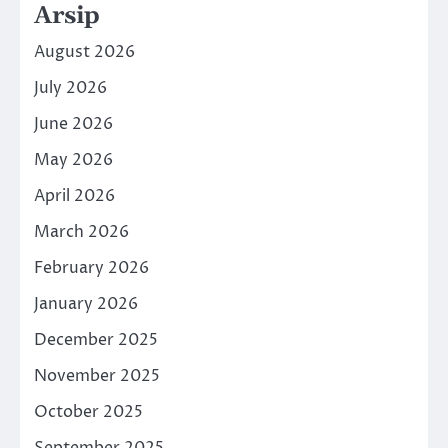
Arsip
August 2026
July 2026
June 2026
May 2026
April 2026
March 2026
February 2026
January 2026
December 2025
November 2025
October 2025
September 2025