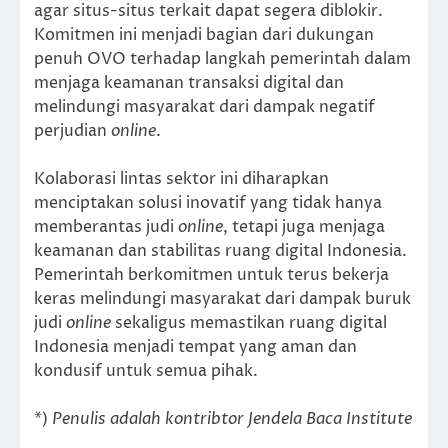
agar situs-situs terkait dapat segera diblokir.
Komitmen ini menjadi bagian dari dukungan
penuh OVO terhadap langkah pemerintah dalam
menjaga keamanan transaksi digital dan
melindungi masyarakat dari dampak negatif
perjudian
online
.
Kolaborasi lintas sektor ini diharapkan
menciptakan solusi inovatif yang tidak hanya
memberantas judi
online
, tetapi juga menjaga
keamanan dan stabilitas ruang digital Indonesia.
Pemerintah berkomitmen untuk terus bekerja
keras melindungi masyarakat dari dampak buruk
judi
online
sekaligus memastikan ruang digital
Indonesia menjadi tempat yang aman dan
kondusif untuk semua pihak.
*)
Penulis adalah kontribtor Jendela Baca Institute