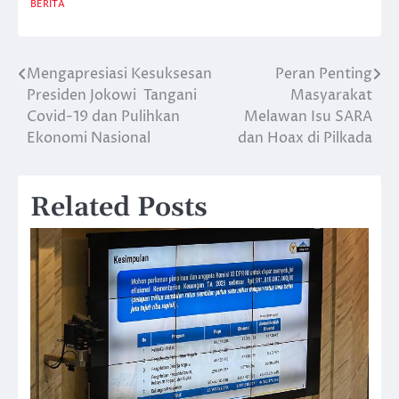
BERITA
Mengapresiasi Kesuksesan
Peran Penting
Post
Presiden Jokowi Tangani
Masyarakat
navigation
Covid-19 dan Pulihkan
Melawan Isu SARA
Ekonomi Nasional
dan Hoax di Pilkada
Related Posts