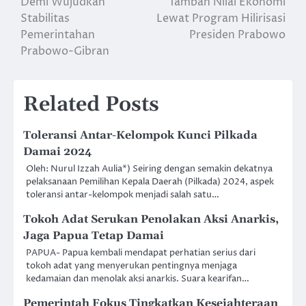
Demi Wujudkan
Tambah Nilai Ekonomi
navigation
Stabilitas
Lewat Program Hilirisasi
Pemerintahan
Presiden Prabowo
Prabowo-Gibran
Related Posts
Toleransi Antar-Kelompok Kunci Pilkada
Damai 2024
Oleh: Nurul Izzah Aulia*) Seiring dengan semakin dekatnya
pelaksanaan Pemilihan Kepala Daerah (Pilkada) 2024, aspek
toleransi antar-kelompok menjadi salah satu…
Tokoh Adat Serukan Penolakan Aksi Anarkis,
Jaga Papua Tetap Damai
PAPUA- Papua kembali mendapat perhatian serius dari
tokoh adat yang menyerukan pentingnya menjaga
kedamaian dan menolak aksi anarkis. Suara kearifan…
Pemerintah Fokus Tingkatkan Kesejahteraan