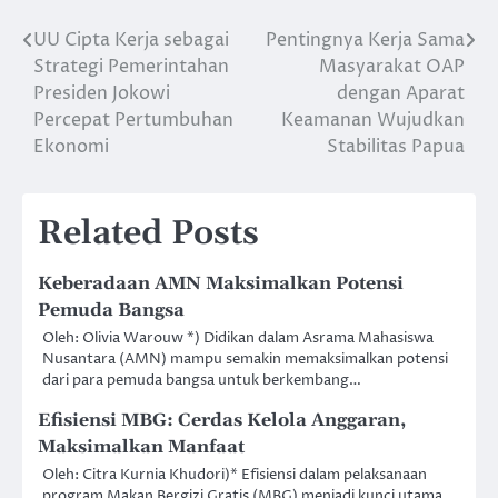
⁠UU Cipta Kerja sebagai
Pentingnya Kerja Sama
Post
Strategi Pemerintahan
Masyarakat OAP
navigation
Presiden Jokowi
dengan Aparat
Percepat Pertumbuhan
Keamanan Wujudkan
Ekonomi
Stabilitas Papua
Related Posts
Keberadaan AMN Maksimalkan Potensi
Pemuda Bangsa
Oleh: Olivia Warouw *) Didikan dalam Asrama Mahasiswa
Nusantara (AMN) mampu semakin memaksimalkan potensi
dari para pemuda bangsa untuk berkembang…
Efisiensi MBG: Cerdas Kelola Anggaran,
Maksimalkan Manfaat
Oleh: Citra Kurnia Khudori)* Efisiensi dalam pelaksanaan
program Makan Bergizi Gratis (MBG) menjadi kunci utama