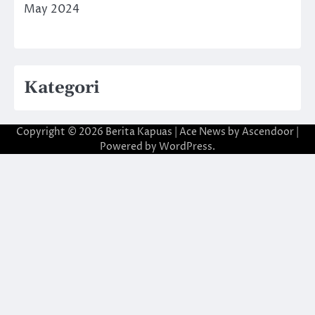
May 2024
Kategori
Copyright © 2026
Berita Kapuas
| Ace News by
Ascendoor
|
Powered by
WordPress
.