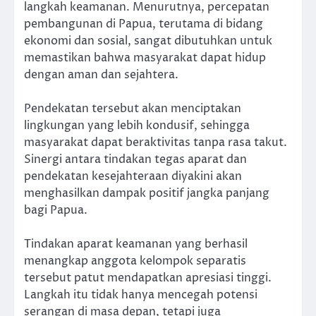
langkah keamanan. Menurutnya, percepatan
pembangunan di Papua, terutama di bidang
ekonomi dan sosial, sangat dibutuhkan untuk
memastikan bahwa masyarakat dapat hidup
dengan aman dan sejahtera.
Pendekatan tersebut akan menciptakan
lingkungan yang lebih kondusif, sehingga
masyarakat dapat beraktivitas tanpa rasa takut.
Sinergi antara tindakan tegas aparat dan
pendekatan kesejahteraan diyakini akan
menghasilkan dampak positif jangka panjang
bagi Papua.
Tindakan aparat keamanan yang berhasil
menangkap anggota kelompok separatis
tersebut patut mendapatkan apresiasi tinggi.
Langkah itu tidak hanya mencegah potensi
serangan di masa depan, tetapi juga