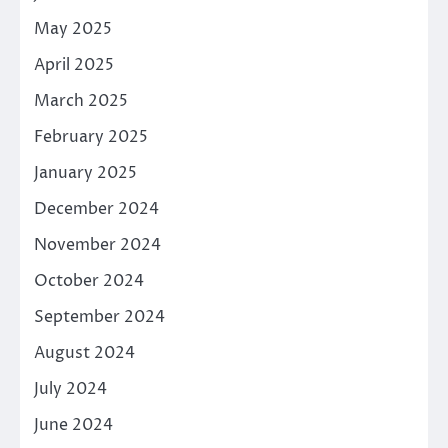
May 2025
April 2025
March 2025
February 2025
January 2025
December 2024
November 2024
October 2024
September 2024
August 2024
July 2024
June 2024