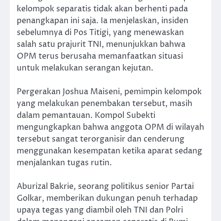
kelompok separatis tidak akan berhenti pada
penangkapan ini saja. Ia menjelaskan, insiden
sebelumnya di Pos Titigi, yang menewaskan
salah satu prajurit TNI, menunjukkan bahwa
OPM terus berusaha memanfaatkan situasi
untuk melakukan serangan kejutan.
Pergerakan Joshua Maiseni, pemimpin kelompok
yang melakukan penembakan tersebut, masih
dalam pemantauan. Kompol Subekti
mengungkapkan bahwa anggota OPM di wilayah
tersebut sangat terorganisir dan cenderung
menggunakan kesempatan ketika aparat sedang
menjalankan tugas rutin.
Aburizal Bakrie, seorang politikus senior Partai
Golkar, memberikan dukungan penuh terhadap
upaya tegas yang diambil oleh TNI dan Polri