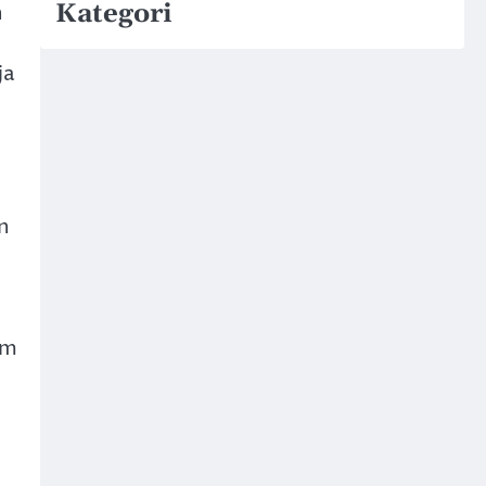
Kategori
h
ja
n
am