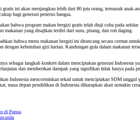
tis ini akan menjangkau lebih dari 80 juta orang, termasuk anak-anak
cukup bagi generasi penerus bangsa.
an bahwa program makan bergizi gratis telah diuji coba pada sekita
akanan yang disajikan terdiri dari susu, pisang, dan roti daging.
mbahkan bahwa menu makanan bergizi ini dirancang secara cermat unt
lan dengan kebutuhan gizi harian. Kandungan gula dalam makanan terse
hatnya sebagai langkah konkret dalam menciptakan generasi Indonesia
anjutan dan memberikan dampak yang signifikan tidak hanya pada peni
dikan Indonesia mencerminkan tekad untuk menciptakan SDM unggul yan
rakat, masa depan pendidikan di Indonesia diharapkan akan semakin ce
n di Papua
ncasila