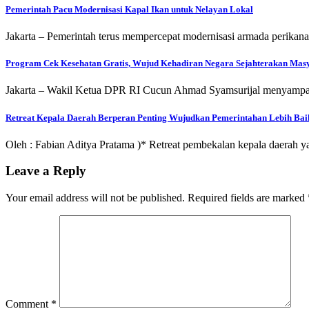
Pemerintah Pacu Modernisasi Kapal Ikan untuk Nelayan Lokal
Jakarta – Pemerintah terus mempercepat modernisasi armada perikan
Program Cek Kesehatan Gratis, Wujud Kehadiran Negara Sejahterakan Mas
Jakarta – Wakil Ketua DPR RI Cucun Ahmad Syamsurijal menyampai
Retreat Kepala Daerah Berperan Penting Wujudkan Pemerintahan Lebih Bai
Oleh : Fabian Aditya Pratama )* Retreat pembekalan kepala daerah 
Leave a Reply
Your email address will not be published.
Required fields are marked
Comment
*