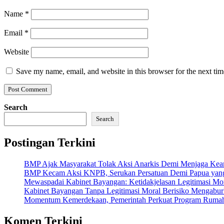
Name
*
Email
*
Website
Save my name, email, and website in this browser for the next ti
Search
Search
Postingan Terkini
BMP Ajak Masyarakat Tolak Aksi Anarkis Demi Menjaga Ke
BMP Kecam Aksi KNPB, Serukan Persatuan Demi Papua yan
Mewaspadai Kabinet Bayangan: Ketidakjelasan Legitimasi Mor
Kabinet Bayangan Tanpa Legitimasi Moral Berisiko Mengabur
Momentum Kemerdekaan, Pemerintah Perkuat Program Rumah 
Komen Terkini