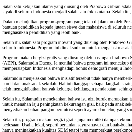
Salah satu kebijakan utama yang diusung oleh Prabowo-Gibran adal
layak di seluruh Indonesia menjadi salah satu fokus utama. Selain it
Dalam melanjutkan program-program yang telah dijalankan oleh Pres
bantuan pendidikan kepada jutaan siswa dan mahasiswa di seluruh ne
menghasilkan pendidikan yang lebih baik.
Selain itu, salah satu program inovatif yang diusung oleh Prabowo-Gi
seluruh Indonesia. Program ini dimaksudkan untuk mengatasi masalah
Program makan bergizi gratis yang diusung oleh pasangan Prabowo S
(AEPI), Salamudin Daeng. Ia menilai bahwa program ini mencakup ti
mempersiapkan Indonesia menghadapi bonus demografi menuju Indo
Salamudin menjelaskan bahwa inisiatif tersebut tidak hanya memberik
hamil dan anak-anak sekolah. Hal ini dianggap sebagai langkah stra
telah mengakibatkan banyak keluarga kehilangan pendapatan, sehingg
Selain itu, Salamudin menekankan bahwa isu gizi buruk merupakan tan
untuk menahan laju peningkatan kekurangan gizi, baik pada anak se
menyediakan bahan pangan bernutrisi seperti ayam dan telur, yang sa
Selain itu, program makan bergizi gratis juga memiliki dampak eko
pedesaan. Usaha lokal, seperti pertanian sayur-mayur dan buah-bua
hanya meningkatkan kualitas SDM tetapi juga memperkuat perekonom