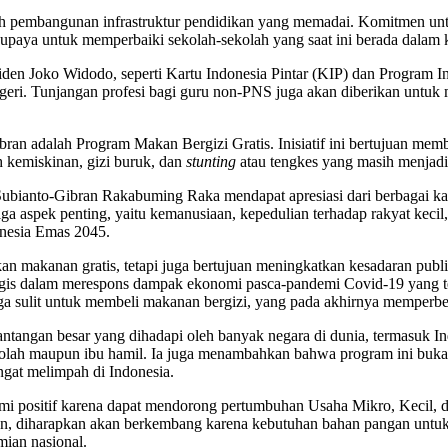
ah pembangunan infrastruktur pendidikan yang memadai. Komitmen unt
u, upaya untuk memperbaiki sekolah-sekolah yang saat ini berada dalam 
iden Joko Widodo, seperti Kartu Indonesia Pintar (KIP) dan Program I
geri. Tunjangan profesi bagi guru non-PNS juga akan diberikan untuk 
bran adalah Program Makan Bergizi Gratis. Inisiatif ini bertujuan mem
 kemiskinan, gizi buruk, dan
stunting
atau tengkes yang masih menjadi 
ubianto-Gibran Rakabuming Raka mendapat apresiasi dari berbagai kal
ga aspek penting, yaitu kemanusiaan, kepedulian terhadap rakyat kec
nesia Emas 2045.
an makanan gratis, tetapi juga bertujuan meningkatkan kesadaran publ
tegis dalam merespons dampak ekonomi pasca-pandemi Covid-19 yang tel
a sulit untuk membeli makanan bergizi, yang pada akhirnya memperbesa
tangan besar yang dihadapi oleh banyak negara di dunia, termasuk Indo
kolah maupun ibu hamil. Ia juga menambahkan bahwa program ini bukan
ngat melimpah di Indonesia.
nomi positif karena dapat mendorong pertumbuhan Usaha Mikro, Kecil
han, diharapkan akan berkembang karena kebutuhan bahan pangan untuk
ian nasional.