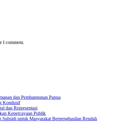
me I comment.
amanan dan Pembangunan Papua
g Kondusif
al dan Representasi
kan Kepercayaan Publik
Subsidi untuk Masyarakat Berpenghasilan Rendah