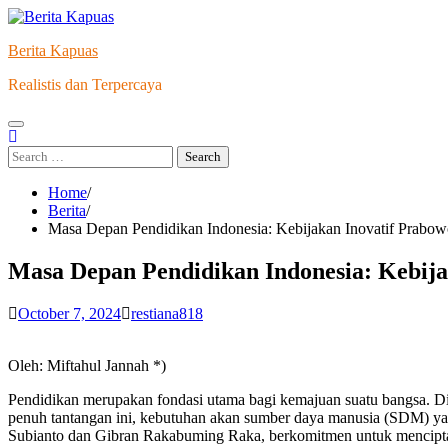
Skip
to
Berita Kapuas
content
Realistis dan Terpercaya
Search
for:
Home
Berita
Masa Depan Pendidikan Indonesia: Kebijakan Inovatif Prab
Masa Depan Pendidikan Indonesia: Kebij
October 7, 2024
restiana818
Oleh: Miftahul Jannah *)
Pendidikan merupakan fondasi utama bagi kemajuan suatu bangsa. Di 
penuh tantangan ini, kebutuhan akan sumber daya manusia (SDM) yan
Subianto dan Gibran Rakabuming Raka, berkomitmen untuk mencipta