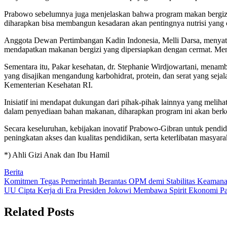
Prabowo sebelumnya juga menjelaskan bahwa program makan bergizi gra
diharapkan bisa membangun kesadaran akan pentingnya nutrisi yang 
Anggota Dewan Pertimbangan Kadin Indonesia, Melli Darsa, menyatak
mendapatkan makanan bergizi yang dipersiapkan dengan cermat. Menu m
Sementara itu, Pakar kesehatan, dr. Stephanie Wirdjowartani, mena
yang disajikan mengandung karbohidrat, protein, dan serat yang seja
Kementerian Kesehatan RI.
Inisiatif ini mendapat dukungan dari pihak-pihak lainnya yang meli
dalam penyediaan bahan makanan, diharapkan program ini akan berkel
Secara keseluruhan, kebijakan inovatif Prabowo-Gibran untuk pendi
peningkatan akses dan kualitas pendidikan, serta keterlibatan masya
*) Ahli Gizi Anak dan Ibu Hamil
Berita
Post
Komitmen Tegas Pemerintah Berantas OPM demi Stabilitas Keamana
UU Cipta Kerja di Era Presiden Jokowi Membawa Spirit Ekonomi Pa
navigation
Related Posts