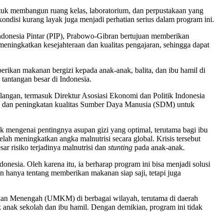
uk membangun ruang kelas, laboratorium, dan perpustakaan yang
kondisi kurang layak juga menjadi perhatian serius dalam program ini.
ndonesia Pintar (PIP), Prabowo-Gibran bertujuan memberikan
meningkatkan kesejahteraan dan kualitas pengajaran, sehingga dapat
berikan makanan bergizi kepada anak-anak, balita, dan ibu hamil di
tantangan besar di Indonesia.
angan, termasuk Direktur Asosiasi Ekonomi dan Politik Indonesia
il, dan peningkatan kualitas Sumber Daya Manusia (SDM) untuk
ik mengenai pentingnya asupan gizi yang optimal, terutama bagi ibu
ah meningkatkan angka malnutrisi secara global. Krisis tersebut
r risiko terjadinya malnutrisi dan
stunting
pada anak-anak.
nesia. Oleh karena itu, ia berharap program ini bisa menjadi solusi
 hanya tentang memberikan makanan siap saji, tetapi juga
, dan Menengah (UMKM) di berbagai wilayah, terutama di daerah
 anak sekolah dan ibu hamil. Dengan demikian, program ini tidak