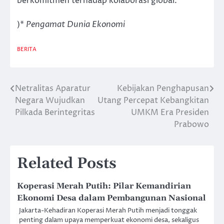
berkomitmen terhadap kolaborasi global.
)*
Pengamat Dunia Ekonomi
BERITA
Netralitas Aparatur
Kebijakan Penghapusan
Post
Negara Wujudkan
Utang Percepat Kebangkitan
navigation
Pilkada Berintegritas
UMKM Era Presiden
Prabowo
Related Posts
Koperasi Merah Putih: Pilar Kemandirian
Ekonomi Desa dalam Pembangunan Nasional
Jakarta-Kehadiran Koperasi Merah Putih menjadi tonggak
penting dalam upaya memperkuat ekonomi desa, sekaligus