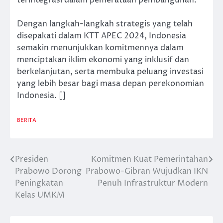
terintegrasi dalam pemerataan pembangunan.
Dengan langkah-langkah strategis yang telah
disepakati dalam KTT APEC 2024, Indonesia
semakin menunjukkan komitmennya dalam
menciptakan iklim ekonomi yang inklusif dan
berkelanjutan, serta membuka peluang investasi
yang lebih besar bagi masa depan perekonomian
Indonesia. []
BERITA
Presiden
Komitmen Kuat Pemerintahan
Post
Prabowo Dorong
Prabowo-Gibran Wujudkan IKN
navigation
Peningkatan
Penuh Infrastruktur Modern
Kelas UMKM