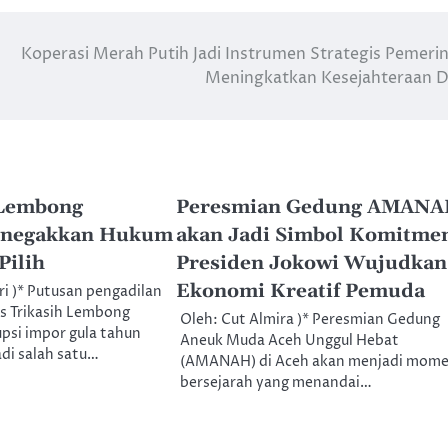
Koperasi Merah Putih Jadi Instrumen Strategis Pemeri
Meningkatkan Kesejahteraan 
Lembong
Peresmian Gedung AMAN
enegakkan Hukum
akan Jadi Simbol Komitme
Pilih
Presiden Jokowi Wujudkan
Ekonomi Kreatif Pemuda
ri )* Putusan pengadilan
 Trikasih Lembong
Oleh: Cut Almira )* Peresmian Gedung
psi impor gula tahun
Aneuk Muda Aceh Unggul Hebat
di salah satu…
(AMANAH) di Aceh akan menjadi mom
bersejarah yang menandai…