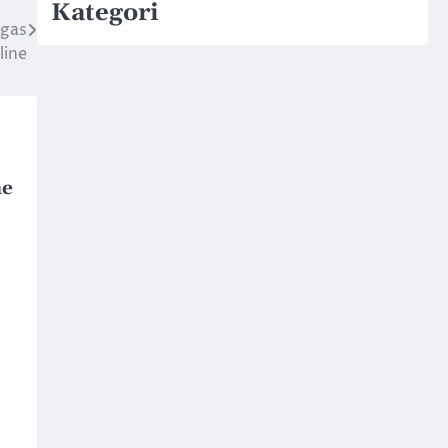
Kategori
egas
line
ne