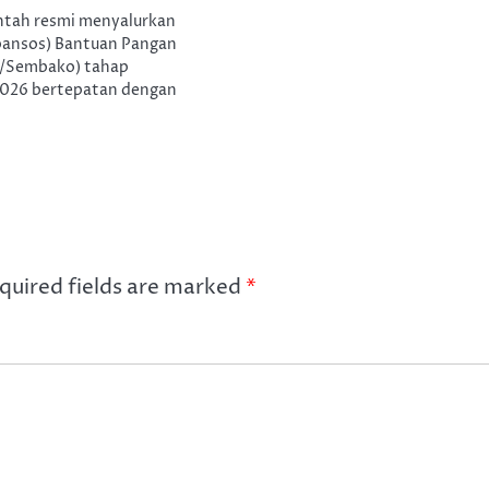
intah resmi menyalurkan
(bansos) Bantuan Pangan
T/Sembako) tahap
2026 bertepatan dengan
quired fields are marked
*