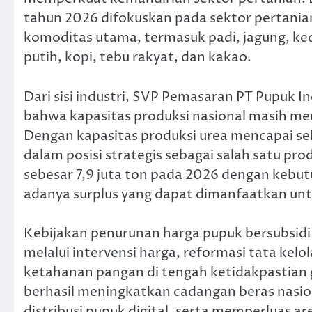
tahun 2026 difokuskan pada sektor pertania
komoditas utama, termasuk padi, jagung, ked
putih, kopi, tebu rakyat, dan kakao.
Dari sisi industri, SVP Pemasaran PT Pupuk 
bahwa kapasitas produksi nasional masih m
Dengan kapasitas produksi urea mencapai sek
dalam posisi strategis sebagai salah satu pro
sebesar 7,9 juta ton pada 2026 dengan kebut
adanya surplus yang dapat dimanfaatkan unt
Kebijakan penurunan harga pupuk bersubsid
melalui intervensi harga, reformasi tata kel
ketahanan pangan di tengah ketidakpastian g
berhasil meningkatkan cadangan beras nasi
distribusi pupuk digital, serta memperluas are