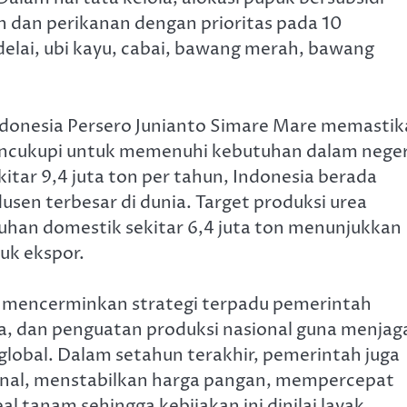
n dan perikanan dengan prioritas pada 10
elai, ubi kayu, cabai, bawang merah, bawang
Indonesia Persero Junianto Simare Mare memasti
encukupi untuk memenuhi kebutuhan dalam neger
itar 9,4 juta ton per tahun, Indonesia berada
dusen terbesar di dunia. Target produksi urea
uhan domestik sekitar 6,4 juta ton menunjukkan
uk ekspor.
i mencerminkan strategi terpadu pemerintah
ola, dan penguatan produksi nasional guna menjag
lobal. Dalam setahun terakhir, pemerintah juga
onal, menstabilkan harga pangan, mempercepat
al tanam sehingga kebijakan ini dinilai layak