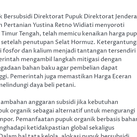
k Bersubsidi Direktorat Pupuk Direktorat Jendera
 Pertanian Yustina Retno Widiati menyoroti
di Timur Tengah, telah memicu kenaikan harga pu
k setelah penutupan Selat Hormuz. Ketergantun
 fosfor dan kalium menjadi tantangan tersendiri
emerintah mengambil langkah mitigasi dengan
gadaan bahan baku agar pembelian dapat
nggi. Pemerintah juga memastikan Harga Eceran
melindungi daya beli petani.
nambahan anggaran subsidi jika kebutuhan
k organik sebagai alternatif untuk mengurangi
mpor. Pemanfaatan pupuk organik berbasis baha
menghadapi ketidakpastian global sekaligus
lam hal tata kelola, alokasi pupuk bersubsidi