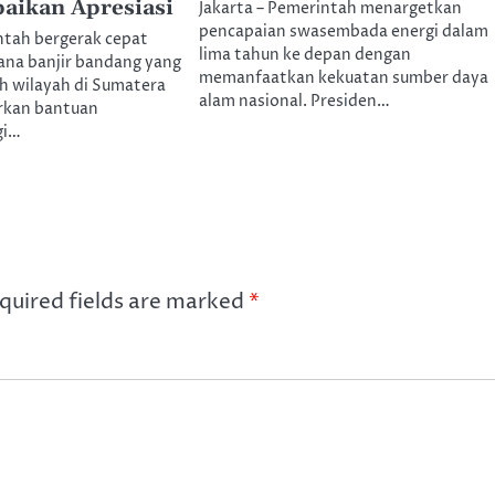
aikan Apresiasi
Jakarta – Pemerintah menargetkan
pencapaian swasembada energi dalam
ntah bergerak cepat
lima tahun ke depan dengan
na banjir bandang yang
memanfaatkan kekuatan sumber daya
h wilayah di Sumatera
alam nasional. Presiden…
rkan bantuan
gi…
quired fields are marked
*