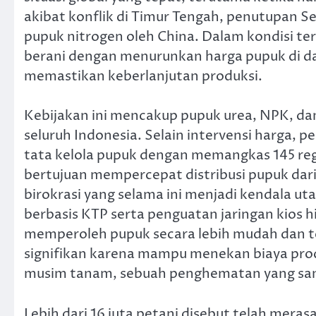
akibat konflik di Timur Tengah, penutupan S
pupuk nitrogen oleh China. Dalam kondisi te
berani dengan menurunkan harga pupuk di da
memastikan keberlanjutan produksi.
Kebijakan ini mencakup pupuk urea, NPK, da
seluruh Indonesia. Selain intervensi harga, 
tata kelola pupuk dengan memangkas 145 regul
bertujuan mempercepat distribusi pupuk dar
birokrasi yang selama ini menjadi kendala ut
berbasis KTP serta penguatan jaringan kios h
memperoleh pupuk secara lebih mudah dan tep
signifikan karena mampu menekan biaya produ
musim tanam, sebuah penghematan yang sanga
Lebih dari 16 juta petani disebut telah mera