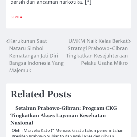
bersih dari ancaman narkotika. [*]
BERITA
Kerukunan Saat
UMKM Naik Kelas Berkat
Post
Nataru Simbol
Strategi Prabowo-Gibran
navigation
Kematangan Jati Diri
Tingkatkan Kesejahteraan
Bangsa Indonesia Yang
Pelaku Usaha Mikro
Majemuk
Related Posts
Setahun Prabowo-Gibran: Program CKG
Tingkatkan Akses Layanan Kesehatan
Nasional
Oleh : Marvelia Kato )* Memasuki satu tahun pemerintahan
Presiden Prabowo Subianto dan Wakil Presiden Gibran