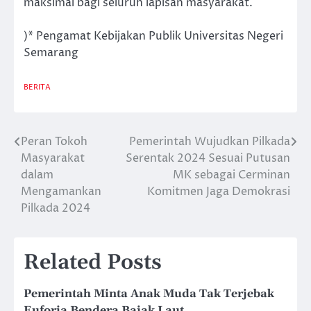
maksimal bagi seluruh lapisan masyarakat.
)* Pengamat Kebijakan Publik Universitas Negeri
Semarang
BERITA
Peran Tokoh
Pemerintah Wujudkan Pilkada
Post
Masyarakat
Serentak 2024 Sesuai Putusan
navigation
dalam
MK sebagai Cerminan
Mengamankan
Komitmen Jaga Demokrasi
Pilkada 2024
Related Posts
Pemerintah Minta Anak Muda Tak Terjebak
Euforia Bendera Bajak Laut