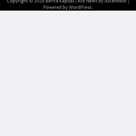
Copyright © 2026
Berita Kapuas
| Ace News by
Ascendoor
|
Powered by
WordPress
.