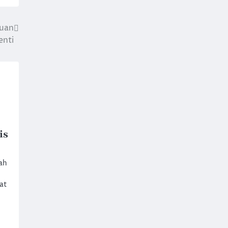
guan
enti
is
ah
at