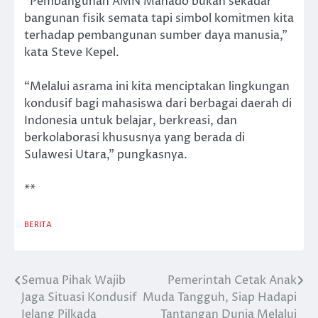
“Pembangunan AMN Manado bukan sekadar
bangunan fisik semata tapi simbol komitmen kita
terhadap pembangunan sumber daya manusia,”
kata Steve Kepel.
“Melalui asrama ini kita menciptakan lingkungan
kondusif bagi mahasiswa dari berbagai daerah di
Indonesia untuk belajar, berkreasi, dan
berkolaborasi khususnya yang berada di
Sulawesi Utara,” pungkasnya.
**
BERITA
Semua Pihak Wajib
Pemerintah Cetak Anak
Post
Jaga Situasi Kondusif
Muda Tangguh, Siap Hadapi
navigation
Jelang Pilkada
Tantangan Dunia Melalui