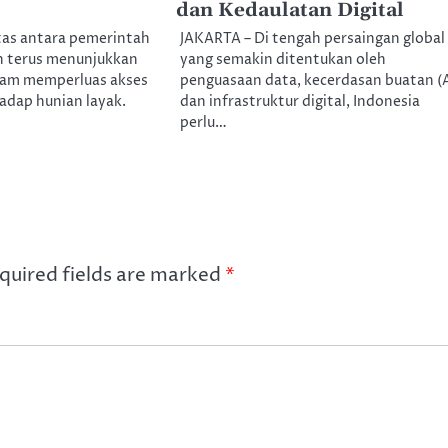
dan Kedaulatan Digital
itas antara pemerintah
JAKARTA – Di tengah persaingan global
h terus menunjukkan
yang semakin ditentukan oleh
alam memperluas akses
penguasaan data, kecerdasan buatan (A
adap hunian layak.
dan infrastruktur digital, Indonesia
perlu…
quired fields are marked
*