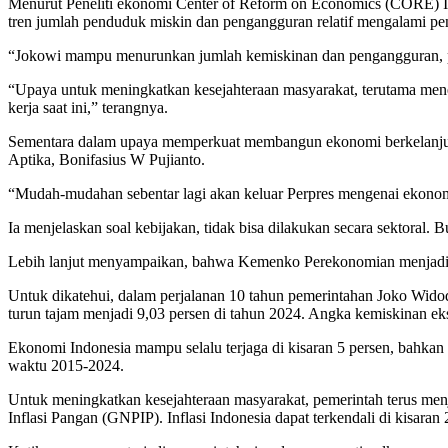
Menurut Peneliti ekonomi Center of Reform on Economics (CORE) Ind
tren jumlah penduduk miskin dan pengangguran relatif mengalami pe
“Jokowi mampu menurunkan jumlah kemiskinan dan pengangguran, pat
“Upaya untuk meningkatkan kesejahteraan masyarakat, terutama mene
kerja saat ini,” terangnya.
Sementara dalam upaya memperkuat membangun ekonomi berkelanjutan,
Aptika, Bonifasius W Pujianto.
“Mudah-mudahan sebentar lagi akan keluar Perpres mengenai ekonomi 
Ia menjelaskan soal kebijakan, tidak bisa dilakukan secara sektoral.
Lebih lanjut menyampaikan, bahwa Kemenko Perekonomian menjadi c
Untuk dikatehui, dalam perjalanan 10 tahun pemerintahan Joko Widodo
turun tajam menjadi 9,03 persen di tahun 2024. Angka kemiskinan eks
Ekonomi Indonesia mampu selalu terjaga di kisaran 5 persen, bahkan 
waktu 2015-2024.
Untuk meningkatkan kesejahteraan masyarakat, pemerintah terus menja
Inflasi Pangan (GNPIP). Inflasi Indonesia dapat terkendali di kisara