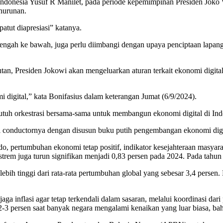
onesia Yusuf R Manilet, pada periode kepemimpinan Presiden Joko Wid
nurunan.
ut diapresiasi” katanya.
ngah ke bawah, juga perlu diimbangi dengan upaya penciptaan lapangan
 Presiden Jokowi akan mengeluarkan aturan terkait ekonomi digital. 
digital,” kata Bonifasius dalam keterangan Jumat (6/9/2024).
 Butuh orkestrasi bersama-sama untuk membangun ekonomi digital di Ind
onductornya dengan disusun buku putih pengembangan ekonomi digit
, pertumbuhan ekonomi tetap positif, indikator kesejahteraan masyara
trem juga turun signifikan menjadi 0,83 persen pada 2024. Pada tahun
lebih tinggi dari rata-rata pertumbuhan global yang sebesar 3,4 perse
ga inflasi agar tetap terkendali dalam sasaran, melalui koordinasi da
n 2-3 persen saat banyak negara mengalami kenaikan yang luar biasa, b