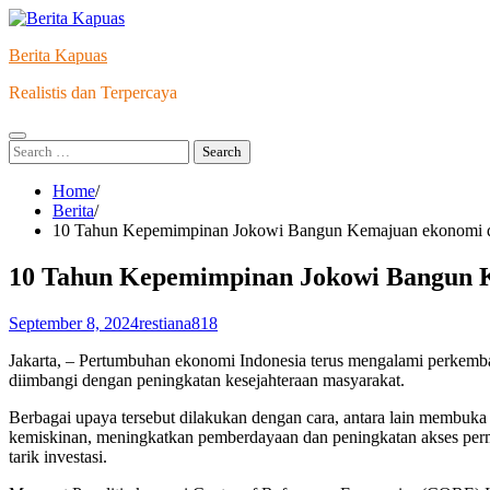
Skip
to
Berita Kapuas
content
Realistis dan Terpercaya
Search
for:
Home
Berita
10 Tahun Kepemimpinan Jokowi Bangun Kemajuan ekonomi d
10 Tahun Kepemimpinan Jokowi Bangun K
September 8, 2024
restiana818
Jakarta, – Pertumbuhan ekonomi Indonesia terus mengalami perkemban
diimbangi dengan peningkatan kesejahteraan masyarakat.
Berbagai upaya tersebut dilakukan dengan cara, antara lain membuk
kemiskinan, meningkatkan pemberdayaan dan peningkatan akses per
tarik investasi.