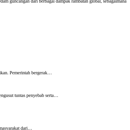
edam guncangan dari berbagai dampak rambatan global, sebagaimana
fikan. Pemerintah bergerak…
engusut tuntas penyebab serta…
 masyarakat dari…