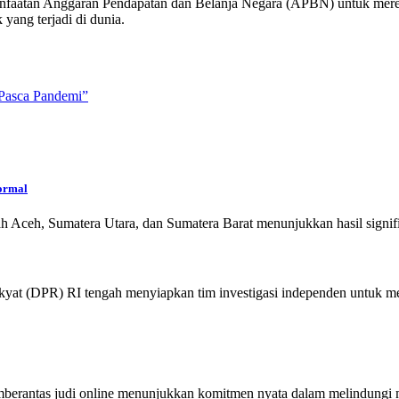
manfaatan Anggaran Pendapatan dan Belanja Negara (APBN) untuk mer
ang terjadi di dunia.
 Pasca Pandemi”
Normal
h Aceh, Sumatera Utara, dan Sumatera Barat menunjukkan hasil signi
yat (DPR) RI tengah menyiapkan tim investigasi independen untuk m
mberantas judi online menunjukkan komitmen nyata dalam melindungi