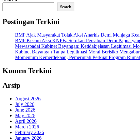
Search
Postingan Terkini
BMP Ajak Masyarakat Tolak Aksi Anarkis Demi Menjaga Ke
BMP Kecam Aksi KNPB, Serukan Persatuan Demi Papua yan
Mewaspadai Kabinet Bayangan: Ketidakjelasan Legitimasi Mor
Kabinet Bayangan Tanpa Legitimasi Moral Berisiko Mengabur
Momentum Kemerdekaan, Pemerintah Perkuat Program Rumah 
Komen Terkini
Arsip
August 2026
July 2026
June 2026
May 2026
April 2026
March 2026
February 2026
January 2026