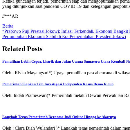
Ketika guncangan terjadi, pemerintah siap dan mengoptimalkan pe
yang ditunjukkan saat pandemi COVID-19 dan ketegangan geopolitik y
//***AR
Berita
Post
“Prabowo Puji Prestasi Jokowi: Inflasi Terkendali, Ekonomi Bangkit
Pertumbuhan Ekonomi Stabil di Era Pemerintahan Presiden Jokowi
navigation
Related Posts
Pemulihan Lebih Cepat, Listrik dan Jalan Utama Sumatera Utara Kembali 
Oleh : Rivka Mayangsari*) Upaya pemulihan pascabencana di wilaya
Pemerintah Siapkan Tim Investigasi Independen Kasus Demo Ricuh
Oleh: Indah Prameswari)* Pemerintah melalui Dewan Perwakilan Rak
Langkah Tegas Pemerintah Berantas Judi Online Hingga ke Akarnya
Oleh : Clara Diah Wulandari )* Langkah tegas pemerintah dalam me